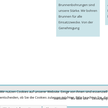
Brunnenbohrungen sind
unsere Stärke. Wir bohren
Brunnen für alle
Einsatzzwecke. Von der
Genehmigung
Wir nutzen Cookies auf unserer Website. Einige von ihnen sind essenziell
entscheiden, ob Sie die Cookies zulassen möchten. Bitte beachten Sie, da
Startseite
Wir über uns
Leistungss