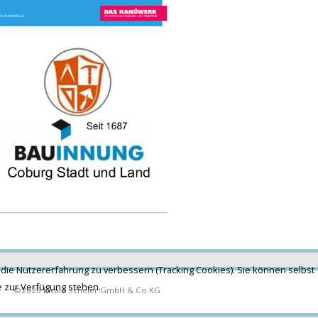
 die Nutzererfahrung zu verbessern (Tracking Cookies). Sie können selbst
te zur Verfügung stehen.
©2026 Ewald Scheler GmbH & Co.KG