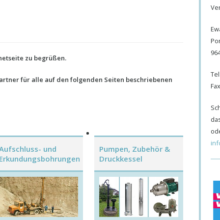
Ve
Ew
Po
96
rnetseite zu begrüßen.
Tel
artner für alle auf den folgenden Seiten beschriebenen
Fax
Sc
da
ode
in
Aufschluss- und
Pumpen, Zubehör &
Erkundungsbohrungen
Druckkessel